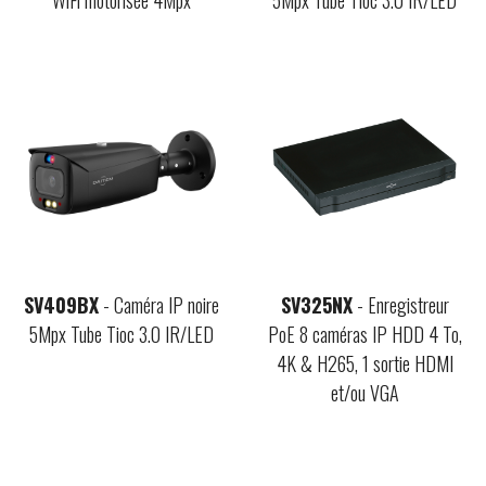
WiFi motorisée 4Mpx
5Mpx Tube Tioc 3.0 IR/LED
SV409BX
- Caméra IP noire
SV325NX
- Enregistreur
5Mpx Tube Tioc 3.0 IR/LED
PoE 8 caméras IP HDD 4 To,
4K & H265, 1 sortie HDMI
et/ou VGA