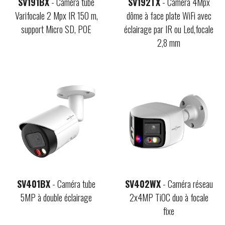
SV191BX
- Caméra tube
SV192TX
- Camera 4Mpx
Varifocale 2 Mpx IR 150 m,
dôme à face plate WiFi avec
support Micro SD, POE
éclairage par IR ou Led,focale
2,8 mm
SV401BX
- Caméra tube
SV402WX
- Caméra réseau
5MP à double éclairage
2x4MP TiOC duo à focale
fixe