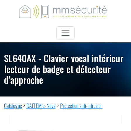
SL640AX
- Clavier vocal intérieur
lecteur de badge et détecteur
d’approche
Catalogue
>
DAITEM e-Nova
>
Protection anti-intrusion